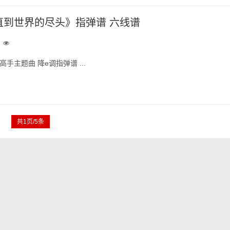
直到世界的尽头》指弹谱 六线谱
手主题曲 降e调指弹谱 ...
共1页/5条