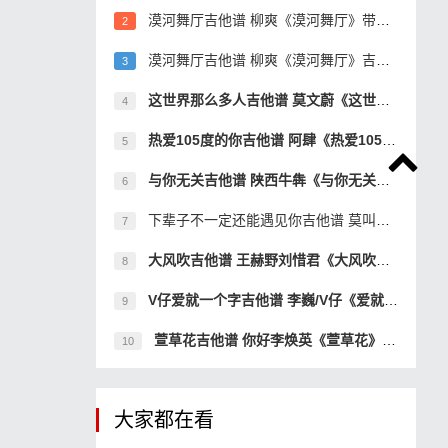
漠河舞厅吉他谱 柳爽《漠河舞厅》带间奏吉他弹
2
漠河舞厅吉他谱 柳爽《漠河舞厅》吉他弹唱谱
3
这世界那么多人吉他谱 莫文蔚《这世界那么多人
4
热爱105度的你吉他谱 阿肆《热爱105°c的你》吉他
5
与你无关吉他谱 陕西牛犇《与你无关》现场版吉
6
下辈子不一定还能遇见你吉他谱 莫叫姐姐吉他弹
7
大风吹吉他谱 王赫野刘惜君《大风吹》BillieJea
8
V仔爱就一个字吉他谱 李巍/V仔《爱就一个字》吉
9
萱草花吉他谱 你好李焕英《萱草花》完美还原版
10
大家都在看