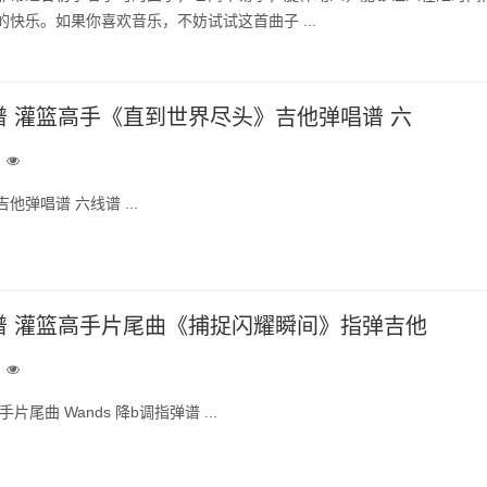
快乐。如果你喜欢音乐，不妨试试这首曲子 ...
 灌篮高手《直到世界尽头》吉他弹唱谱 六
弹唱谱 六线谱 ...
谱 灌篮高手片尾曲《捕捉闪耀瞬间》指弹吉他
尾曲 Wands 降b调指弹谱 ...