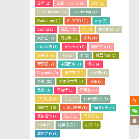
流星
(2)
昭和ロマンス
(1)
息吹
(1)
BlackBaccara
(1)
Heartstrings
(1)
Raindrops
(1)
SLでGO !
(1)
way
(2)
Sailing
(1)
陈粒
(40)
光
(3)
桥豆麻袋
(1)
大自在
(2)
情景剧
(1)
影响
(1)
山水人物
(1)
爱完不完
(1)
圆形的海
(1)
美丽海
(1)
飞白
(1)
蓝
(2)
维吾尔族
(1)
茉莉花
(2)
中国民歌
(1)
情人
(4)
Beyond
(40)
张学友
(21)
大英雄
(1)
齐秦
(35)
外面的世界
(4)
鸿雁
(5)
民歌
(3)
乌拉特
(1)
李克勤
(7)
护花使者
(1)
月亮
(1)
代表我的心
(1)
邓丽君
(16)
西游记序曲
(1)
海阔天空
(9)
真的爱你
(7)
孩儿
(1)
菲律宾
(1)
Anak
(2)
经典老歌
(1)
小芳
(1)
北国之春
(1)