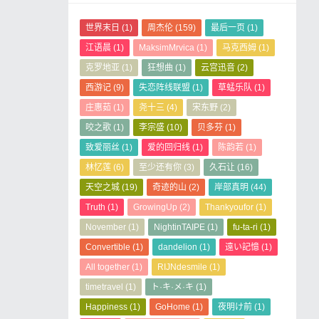
世界末日
(1)
周杰伦
(159)
最后一页
(1)
江语晨
(1)
MaksimMrvica
(1)
马克西姆
(1)
克罗地亚
(1)
狂想曲
(1)
云宫迅音
(2)
西游记
(9)
失恋阵线联盟
(1)
草蜢乐队
(1)
庄惠茹
(1)
尧十三
(4)
宋东野
(2)
咬之歌
(1)
李宗盛
(10)
贝多芬
(1)
致爱丽丝
(1)
爱的回归线
(1)
陈韵若
(1)
林忆莲
(6)
至少还有你
(3)
久石让
(16)
天空之城
(19)
奇迹的山
(2)
岸部真明
(44)
Truth
(1)
GrowingUp
(2)
Thankyoufor
(1)
November
(1)
NightinTAIPE
(1)
fu-ta-ri
(1)
Convertible
(1)
dandelion
(1)
遠い記憶
(1)
All together
(1)
RIJNdesmile
(1)
timetravel
(1)
ト·キ·メ·キ
(1)
Happiness
(1)
GoHome
(1)
夜明け前
(1)