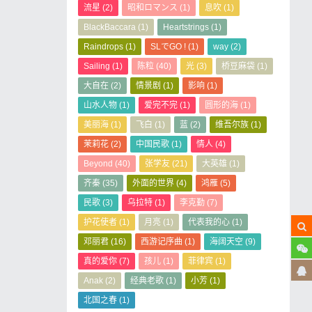
流星
(2)
昭和ロマンス
(1)
息吹
(1)
BlackBaccara
(1)
Heartstrings
(1)
Raindrops
(1)
SLでGO !
(1)
way
(2)
Sailing
(1)
陈粒
(40)
光
(3)
桥豆麻袋
(1)
大自在
(2)
情景剧
(1)
影响
(1)
山水人物
(1)
爱完不完
(1)
圆形的海
(1)
美丽海
(1)
飞白
(1)
蓝
(2)
维吾尔族
(1)
茉莉花
(2)
中国民歌
(1)
情人
(4)
Beyond
(40)
张学友
(21)
大英雄
(1)
齐秦
(35)
外面的世界
(4)
鸿雁
(5)
民歌
(3)
乌拉特
(1)
李克勤
(7)
护花使者
(1)
月亮
(1)
代表我的心
(1)
邓丽君
(16)
西游记序曲
(1)
海阔天空
(9)
真的爱你
(7)
孩儿
(1)
菲律宾
(1)
Anak
(2)
经典老歌
(1)
小芳
(1)
北国之春
(1)