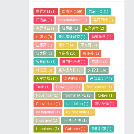
世界末日
(1)
周杰伦
(159)
最后一页
(1)
江语晨
(1)
MaksimMrvica
(1)
马克西姆
(1)
克罗地亚
(1)
狂想曲
(1)
云宫迅音
(2)
西游记
(9)
失恋阵线联盟
(1)
草蜢乐队
(1)
庄惠茹
(1)
尧十三
(4)
宋东野
(2)
咬之歌
(1)
李宗盛
(10)
贝多芬
(1)
致爱丽丝
(1)
爱的回归线
(1)
陈韵若
(1)
林忆莲
(6)
至少还有你
(3)
久石让
(16)
天空之城
(19)
奇迹的山
(2)
岸部真明
(44)
Truth
(1)
GrowingUp
(2)
Thankyoufor
(1)
November
(1)
NightinTAIPE
(1)
fu-ta-ri
(1)
Convertible
(1)
dandelion
(1)
遠い記憶
(1)
All together
(1)
RIJNdesmile
(1)
timetravel
(1)
ト·キ·メ·キ
(1)
Happiness
(1)
GoHome
(1)
夜明け前
(1)