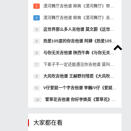
漠河舞厅吉他谱 柳爽《漠河舞厅》带间奏吉他弹
2
漠河舞厅吉他谱 柳爽《漠河舞厅》吉他弹唱谱
3
这世界那么多人吉他谱 莫文蔚《这世界那么多人
4
热爱105度的你吉他谱 阿肆《热爱105°c的你》吉他
5
与你无关吉他谱 陕西牛犇《与你无关》现场版吉
6
下辈子不一定还能遇见你吉他谱 莫叫姐姐吉他弹
7
大风吹吉他谱 王赫野刘惜君《大风吹》BillieJea
8
V仔爱就一个字吉他谱 李巍/V仔《爱就一个字》吉
9
萱草花吉他谱 你好李焕英《萱草花》完美还原版
10
大家都在看