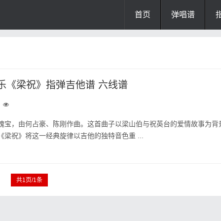
首页
弹唱谱
乐《梁祝》指弹吉他谱 六线谱
瑰宝，由何占豪、陈刚作曲。这首曲子以梁山伯与祝英台的爱情故事为背
梁祝》将这一经典旋律以吉他的独特音色重 ...
共1页/1条