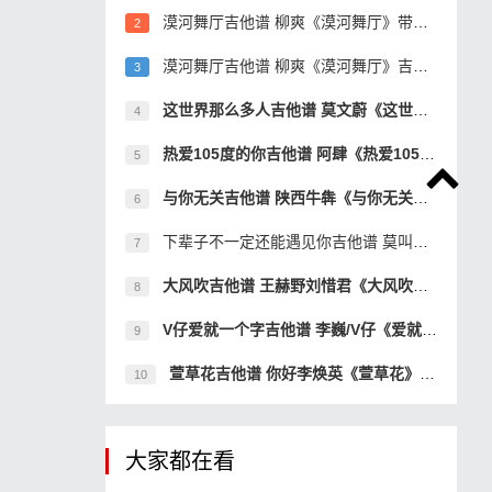
漠河舞厅吉他谱 柳爽《漠河舞厅》带间奏吉他弹
2
漠河舞厅吉他谱 柳爽《漠河舞厅》吉他弹唱谱
3
这世界那么多人吉他谱 莫文蔚《这世界那么多人
4
热爱105度的你吉他谱 阿肆《热爱105°c的你》吉他
5
与你无关吉他谱 陕西牛犇《与你无关》现场版吉
6
下辈子不一定还能遇见你吉他谱 莫叫姐姐吉他弹
7
大风吹吉他谱 王赫野刘惜君《大风吹》BillieJea
8
V仔爱就一个字吉他谱 李巍/V仔《爱就一个字》吉
9
萱草花吉他谱 你好李焕英《萱草花》完美还原版
10
大家都在看