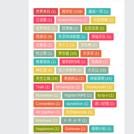
世界末日
(1)
周杰伦
(159)
最后一页
(1)
江语晨
(1)
MaksimMrvica
(1)
马克西姆
(1)
克罗地亚
(1)
狂想曲
(1)
云宫迅音
(2)
西游记
(9)
失恋阵线联盟
(1)
草蜢乐队
(1)
庄惠茹
(1)
尧十三
(4)
宋东野
(2)
咬之歌
(1)
李宗盛
(10)
贝多芬
(1)
致爱丽丝
(1)
爱的回归线
(1)
陈韵若
(1)
林忆莲
(6)
至少还有你
(3)
久石让
(16)
天空之城
(19)
奇迹的山
(2)
岸部真明
(44)
Truth
(1)
GrowingUp
(2)
Thankyoufor
(1)
November
(1)
NightinTAIPE
(1)
fu-ta-ri
(1)
Convertible
(1)
dandelion
(1)
遠い記憶
(1)
All together
(1)
RIJNdesmile
(1)
timetravel
(1)
ト·キ·メ·キ
(1)
Happiness
(1)
GoHome
(1)
夜明け前
(1)