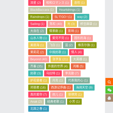
流星
(2)
昭和ロマンス
(1)
息吹
(1)
BlackBaccara
(1)
Heartstrings
(1)
Raindrops
(1)
SLでGO !
(1)
way
(2)
Sailing
(1)
陈粒
(40)
光
(3)
桥豆麻袋
(1)
大自在
(2)
情景剧
(1)
影响
(1)
山水人物
(1)
爱完不完
(1)
圆形的海
(1)
美丽海
(1)
飞白
(1)
蓝
(2)
维吾尔族
(1)
茉莉花
(2)
中国民歌
(1)
情人
(4)
Beyond
(40)
张学友
(21)
大英雄
(1)
齐秦
(35)
外面的世界
(4)
鸿雁
(5)
民歌
(3)
乌拉特
(1)
李克勤
(7)
护花使者
(1)
月亮
(1)
代表我的心
(1)
邓丽君
(16)
西游记序曲
(1)
海阔天空
(9)
真的爱你
(7)
孩儿
(1)
菲律宾
(1)
Anak
(2)
经典老歌
(1)
小芳
(1)
北国之春
(1)