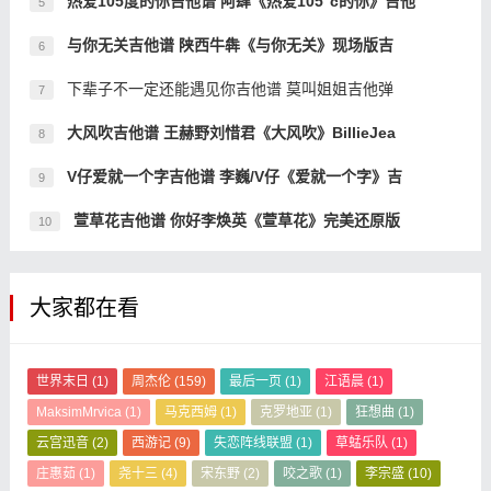
热爱105度的你吉他谱 阿肆《热爱105°c的你》吉他
5
与你无关吉他谱 陕西牛犇《与你无关》现场版吉
6
下辈子不一定还能遇见你吉他谱 莫叫姐姐吉他弹
7
大风吹吉他谱 王赫野刘惜君《大风吹》BillieJea
8
V仔爱就一个字吉他谱 李巍/V仔《爱就一个字》吉
9
萱草花吉他谱 你好李焕英《萱草花》完美还原版
10
大家都在看
世界末日
(1)
周杰伦
(159)
最后一页
(1)
江语晨
(1)
MaksimMrvica
(1)
马克西姆
(1)
克罗地亚
(1)
狂想曲
(1)
云宫迅音
(2)
西游记
(9)
失恋阵线联盟
(1)
草蜢乐队
(1)
庄惠茹
(1)
尧十三
(4)
宋东野
(2)
咬之歌
(1)
李宗盛
(10)