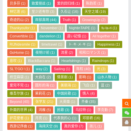
贝多芬
(1)
致爱丽丝
(1)
爱的回归线
(1)
陈韵若
(1)
林忆莲
(6)
至少还有你
(3)
久石让
(16)
天空之城
(19)
奇迹的山
(2)
岸部真明
(44)
Truth
(1)
GrowingUp
(2)
Thankyoufor
(1)
November
(1)
NightinTAIPE
(1)
fu-ta-ri
(1)
Convertible
(1)
dandelion
(1)
遠い記憶
(1)
All together
(1)
RIJNdesmile
(1)
timetravel
(1)
ト·キ·メ·キ
(1)
Happiness
(1)
GoHome
(1)
夜明け前
(1)
流星
(2)
昭和ロマンス
(1)
息吹
(1)
BlackBaccara
(1)
Heartstrings
(1)
Raindrops
(1)
SLでGO !
(1)
way
(2)
Sailing
(1)
陈粒
(40)
光
(3)
桥豆麻袋
(1)
大自在
(2)
情景剧
(1)
影响
(1)
山水人物
(1)
爱完不完
(1)
圆形的海
(1)
美丽海
(1)
飞白
(1)
蓝
(2)
维吾尔族
(1)
茉莉花
(2)
中国民歌
(1)
情人
(4)
Beyond
(40)
张学友
(21)
大英雄
(1)
齐秦
(35)
外面的世界
(4)
鸿雁
(5)
民歌
(3)
乌拉特
(1)
李克勤
(7)
护花使者
(1)
月亮
(1)
代表我的心
(1)
邓丽君
(16)
西游记序曲
(1)
海阔天空
(9)
真的爱你
(7)
孩儿
(1)