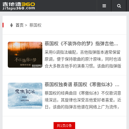
首页
> 蔡国权
蔡国权《不装饰你的梦》指弹吉他谱 独奏谱 六线谱
采用G调指法编配，吉他指弹版本通常保留
原调，便于保持歌曲的原汁原味，同时也适
合大多数吉他手的演奏习惯。该曲的指弹版
本注重对原曲情感的传达，通过细腻的演奏
技巧和恰到好 ...
蔡国权独奏谱 蔡国权《寒傲似冰》指弹吉他谱 六线谱
蔡国权的经典曲目《寒傲似冰》不仅歌词意
境深远，其旋律也深受吉他爱好者喜爱。近
日，该曲的指弹吉他谱在网络上广为流传，
成为吉他手们争相挑战的热门曲目。指弹吉
他谱详细记 ...
共1页/2条