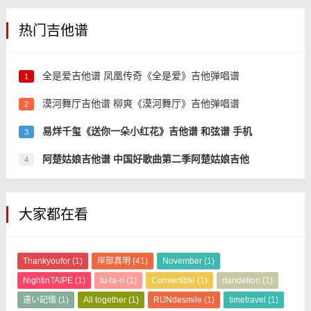
热门吉他谱
全是爱吉他谱 凤凰传奇《全是爱》吉他弹唱谱
1
漠河舞厅吉他谱 柳爽《漠河舞厅》吉他弹唱谱
2
易烊千玺《送你一朵小红花》吉他谱 和弦谱 手机
3
阿楚姑娘吉他谱 中国好歌曲第二季阿楚姑娘吉他
4
大家都在看
Thankyoufor
(1)
岸部真明
(41)
November
(1)
NightinTAIPE
(1)
fu-ta-ri
(1)
Convertible
(1)
dandelion
(1)
遠い記憶
(1)
All together
(1)
RIJNdesmile
(1)
timetravel
(1)