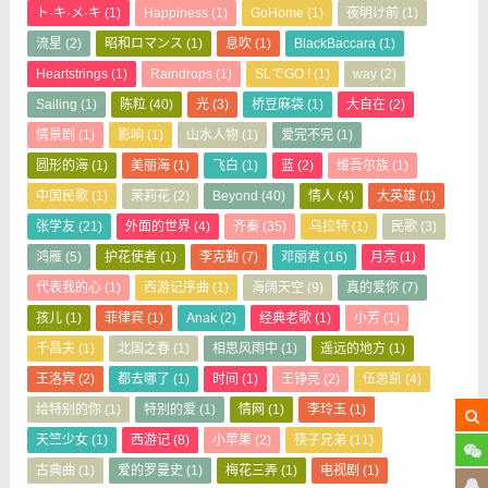
ト·キ·メ·キ
(1)
Happiness
(1)
GoHome
(1)
夜明け前
(1)
流星
(2)
昭和ロマンス
(1)
息吹
(1)
BlackBaccara
(1)
Heartstrings
(1)
Raindrops
(1)
SLでGO !
(1)
way
(2)
Sailing
(1)
陈粒
(40)
光
(3)
桥豆麻袋
(1)
大自在
(2)
情景剧
(1)
影响
(1)
山水人物
(1)
爱完不完
(1)
圆形的海
(1)
美丽海
(1)
飞白
(1)
蓝
(2)
维吾尔族
(1)
中国民歌
(1)
茉莉花
(2)
Beyond
(40)
情人
(4)
大英雄
(1)
张学友
(21)
外面的世界
(4)
齐秦
(35)
乌拉特
(1)
民歌
(3)
鸿雁
(5)
护花使者
(1)
李克勤
(7)
邓丽君
(16)
月亮
(1)
代表我的心
(1)
西游记序曲
(1)
海阔天空
(9)
真的爱你
(7)
孩儿
(1)
菲律宾
(1)
Anak
(2)
经典老歌
(1)
小芳
(1)
千昌夫
(1)
北国之春
(1)
相思风雨中
(1)
遥远的地方
(1)
王洛宾
(2)
都去哪了
(1)
时间
(1)
王铮亮
(2)
伍思凯
(4)
给特别的你
(1)
特别的爱
(1)
情网
(1)
李玲玉
(1)
天竺少女
(1)
西游记
(8)
小苹果
(2)
筷子兄弟
(11)
古典曲
(1)
爱的罗曼史
(1)
梅花三弄
(1)
电视剧
(1)