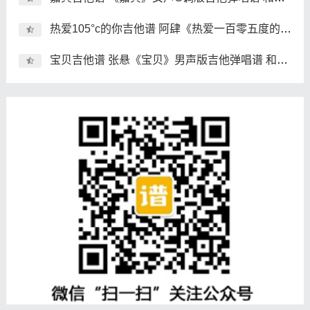
热爱105°c的你吉他谱 阿肆《热爱一百零五度的你》吉他弹唱谱
宝贝吉他谱 张悬《宝贝》男声版吉他弹唱谱 和弦谱