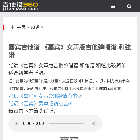
主页
>
txt谱
>
嘉宾吉他谱 《嘉宾》女声版吉他弹唱谱 和弦
谱
张远《嘉宾》女声版吉他弹唱谱 和弦谱 和弦比较简单，
适合初学者弹唱。
注：此谱为和弦谱(不是六线谱）只是在歌词上标注了和弦，因为分解节奏
比较简单，后面有标注。和弦谱相对于六线谱更适合手机或ipad观看！
张远《嘉宾》女声C调版请点击☞
张远《嘉宾》男声版请点击☞
请点击下方箭头试听：