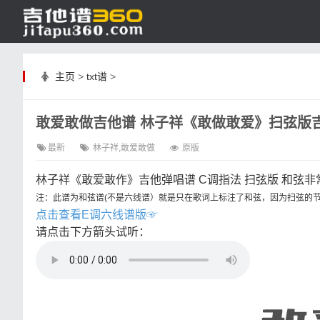
主页
>
txt谱
>
敢爱敢做吉他谱 林子祥《敢做敢爱》扫弦版吉
最新
林子祥,敢爱敢做
原版
林子祥《敢爱敢作》吉他弹唱谱 C调指法 扫弦版 和弦非
注：此谱为和弦谱(不是六线谱）就是只在歌词上标注了和弦，因为扫弦的节
点击查看E调六线谱版☞
请点击下方箭头试听：