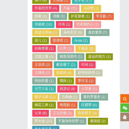
情人
(4)
大英雄
(1)
张学友
(21)
外面的世界
(4)
齐秦
(35)
乌拉特
(1)
民歌
(3)
鸿雁
(5)
护花使者
(1)
李克勤
(7)
邓丽君
(16)
月亮
(1)
代表我的心
(1)
西游记序曲
(1)
海阔天空
(9)
真的爱你
(7)
孩儿
(1)
菲律宾
(1)
Anak
(2)
经典老歌
(1)
小芳
(1)
千昌夫
(1)
北国之春
(1)
相思风雨中
(1)
遥远的地方
(1)
王洛宾
(2)
都去哪了
(1)
时间
(1)
王铮亮
(2)
伍思凯
(4)
给特别的你
(1)
特别的爱
(1)
情网
(1)
李玲玉
(1)
天竺少女
(1)
西游记
(8)
小苹果
(2)
筷子兄弟
(11)
古典曲
(1)
爱的罗曼史
(1)
梅花三弄
(1)
电视剧
(1)
红楼梦
(4)
父亲
(8)
又见炊烟
(2)
你的样子
(3)
罗大佑
(21)
不装饰你的梦
(1)
蔡国权
(2)