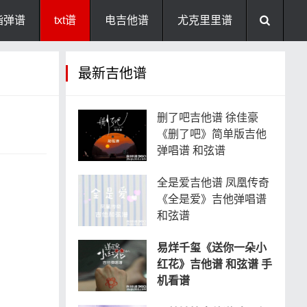
指弹谱
txt谱
电吉他谱
尤克里里谱
最新吉他谱
删了吧吉他谱 徐佳豪
《删了吧》简单版吉他
弹唱谱 和弦谱
全是爱吉他谱 凤凰传奇
《全是爱》吉他弹唱谱
和弦谱
易烊千玺《送你一朵小
红花》吉他谱 和弦谱 手
机看谱