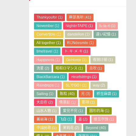
Thankyoufor
(1)
岸部真明
(41)
November
(1)
NightinTAIPE
(1)
fu-ta-ri
(1)
Convertible
(1)
dandelion
(1)
遠い記憶
(1)
All together
(1)
RIJNdesmile
(1)
timetravel
(1)
ト·キ·メ·キ
(1)
Happiness
(1)
GoHome
(1)
夜明け前
(1)
流星
(2)
昭和ロマンス
(1)
息吹
(1)
BlackBaccara
(1)
Heartstrings
(1)
Raindrops
(1)
SLでGO !
(1)
way
(2)
Sailing
(1)
陈粒
(40)
光
(3)
桥豆麻袋
(1)
大自在
(2)
情景剧
(1)
影响
(1)
山水人物
(1)
爱完不完
(1)
圆形的海
(1)
美丽海
(1)
飞白
(1)
蓝
(2)
维吾尔族
(1)
中国民歌
(1)
茉莉花
(2)
Beyond
(40)